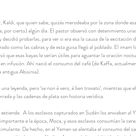
, Kaldi, que quien sabe, quizás merodeaba por la zona donde esa
a, por cierto) algún día. El pastor observó con detenimiento una
 decidió probarlas, para ver si era esa la causa de la excitación d
erado como las cabras y de esta guisa llegó al poblado. El imam lo 
só que esas bayas le serían útiles para aguantar la oración noct
 en infusión. Ahí nació el consumo del café (de Kaffa, actualme
a antigua Abisinia).
s una leyenda, pero ‘se non è vero, è ben trovato’, mientras que e
rrada y las cadenas de plata son historia verídica.
e extiende.  A los esclavos capturados en Sudán los enviaban al 
 importante e la época, Moca, y esos esclavos consumían la cereza
imulante. De hecho, en el Yemen se alentaba el consumo del caf