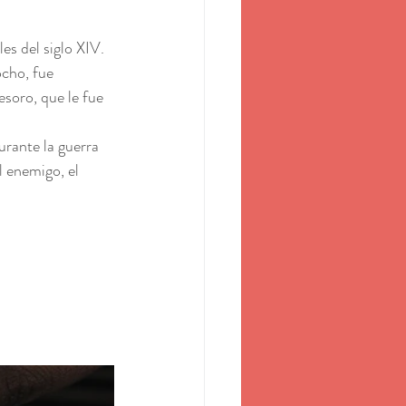
es del siglo XIV. 
cho, fue 
soro, que le fue 
urante la guerra 
l enemigo, el 