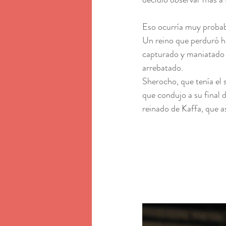
Eso ocurría muy probabl
Un reino que perduró ha
capturado y maniatado c
arrebatado.
Sherocho, que tenía el 
que condujo a su final 
reinado de Kaffa, que as