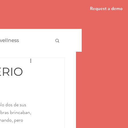
Request a demo
wellness
ERIO
lo dos de sus 
abras brincaban, 
chando, pero 