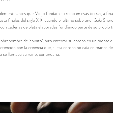
emente antes que Minjo fundara su reino en esas tierras, a final
sta finales del siglo XIX, cuando el último soberano, Gaki Shero
on cadenas de plata elaboradas fundiendo parte de su propio te
sobrenombre de ‘chinito’, hizo enterrar su corona en un monte d
detención con la creencia que, si esa corona no caía en manos de
í se llamaba su reino, continuaría.