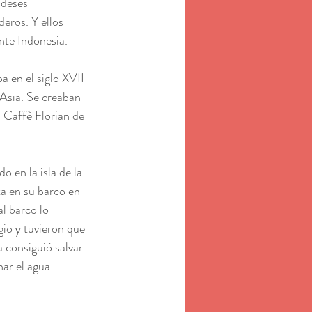
ndeses 
deros. Y ellos 
ente Indonesia.
 en el siglo XVII 
 Asia. Se creaban 
l Caffè Florian de 
o en la isla de la 
ta en su barco en 
l barco lo 
gio y tuvieron que 
a consiguió salvar 
nar el agua 