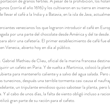
portación de granos fértiles. A pesar de la prohibición, los hola
gunos (corría el año 1616) y los cultivaron en su tierra en inverna
llevar el café a la India y a Batavia, en la isla de Java, actualm
rciantes venecianos los que lograron introducir el café en Europa
llegada por una parte del chocolate desde América y del te desde
para abrir una cafetería. El primer establecimiento de café fue e
en Venecia, abierto hoy en día al público.
é. Gabriel Mathieu de Clieu, oficial de la marina francesa destinad
uirir un cafeto en Paria. Y de vuelta a Martinica, colocó la plan
ubierta para mantenerlo caliente y a salvo del agua salada. Pero a
as tunecinos, después una terrible tormenta casi causa el naufra
delante, un tripulante envidioso quiso sabotear la planta, pero l
Y al cabo de unos días, la falta de viento obligó incluso a racio
utilizó gran parte de su ración para el cafeto.