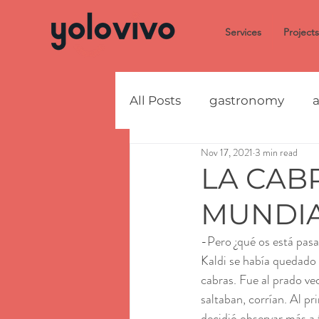
Services
Projects
All Posts
gastronomy
a
Nov 17, 2021
3 min read
LA CAB
MUNDI
-Pero ¿qué os está pasa
Kaldi se había quedado  
cabras. Fue al prado vec
saltaban, corrían. Al p
decidió observar más a