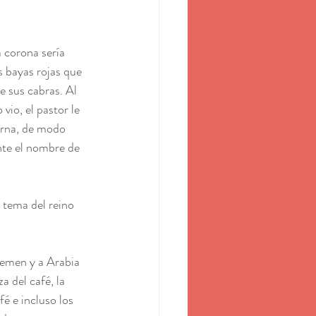
 corona sería 
s bayas rojas que 
e sus cabras. Al 
vio, el pastor le 
urna, de modo 
nte el nombre de 
l tema del reino 
Yemen y a Arabia 
 del café, la 
é e incluso los 