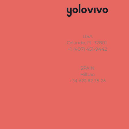
USA
Orlando, FL 32801
+1 (407) 451-9442
SPAIN
Bilbao
+34 620 82 75 26