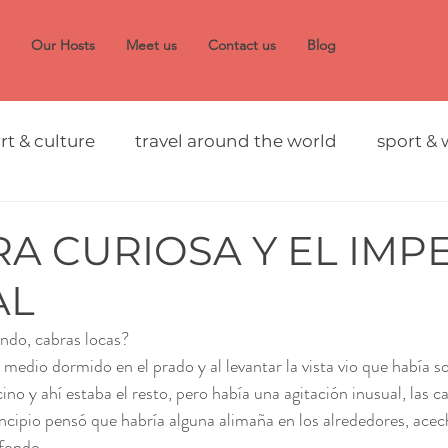
Our Hosts
Meet us
Contact us
Blog
rt & culture
travel around the world
sport & 
RA CURIOSA Y EL IMP
AL
ndo, cabras locas?
medio dormido en el prado y al levantar la vista vio que había so
ino y ahí estaba el resto, pero había una agitación inusual, las c
rincipio pensó que habría alguna alimaña en los alrededores, ace
 fondo.