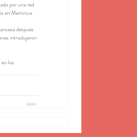
eado por una red 
os en Martinica.
francesa después 
enes introdujeron 
 en los 