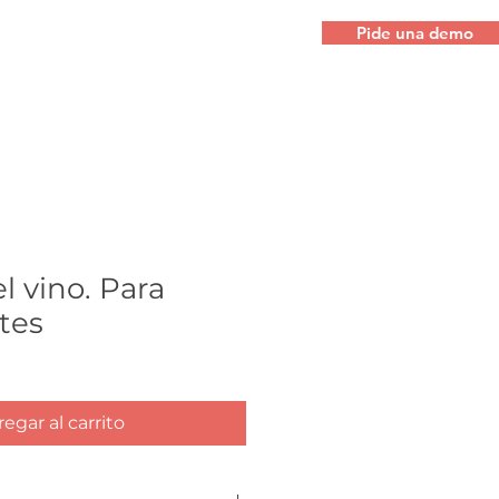
Pide una demo
el vino. Para
tes
egar al carrito