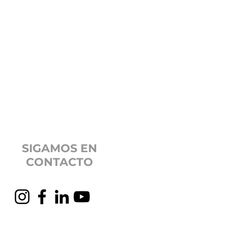
la fecha elegida, te enviaremos
co con el enlace para acceder a
cuerda que puedes compartir
iliares y amigos hasta un total
as tener instalada la APP de
ivo que utilices para acceder a
SIGAMOS EN
CONTACTO