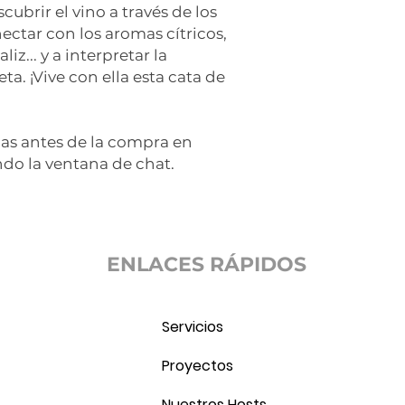
ubrir el vino a través de los
Tres días antes de 
ectar con los aromas cítricos,
un correo electróni
iz... y a interpretar la
la experiencia. Re
este enlace con fam
a. ¡Vive con ella esta cata de
de 5 dispositivos.
Importante: necesit
das antes de la compra en
Zoom en el disposit
do la ventana de chat.
la experiencia.
ENLACES RÁPIDOS
Servicios
Proyectos
Nuestros Hosts