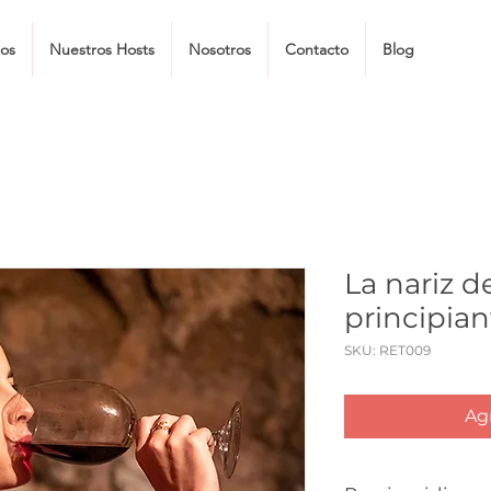
tos
Nuestros Hosts
Nosotros
Contacto
Blog
La nariz d
principian
SKU: RET009
Agr