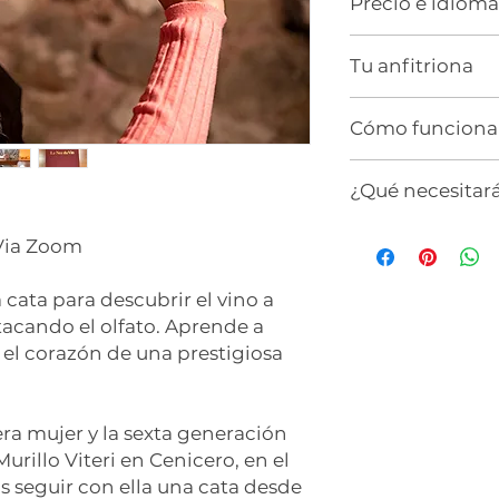
Precio e idioma
60€
(≃ $68)
Tu anfitriona
Hasta 5 dispositiv
Idioma:
Español
Hola soy Andrea
Cómo funciona
Enóloga. Primera m
bodega. Experta en
Todas nuestras expe
exportación de vino
¿Qué necesitar
través de videocon
bodega Murillo Vite
local y totalmente 
Te recibiré desde L
Trae tu alegría y s
estimada es de 1 ho
· Via Zoom
un par de tus vinos
Una vez que hayas 
 cata para descubrir el vino a
recibirás un correo
tacando el olfato. Aprende a
Nos pondremos en 
 el corazón de una prestigiosa
próximas horas par
para tu experiencia
Para acomodar la fe
era mujer y la sexta generación
también es importa
urillo Viteri en Cenicero, en el
diferencia horaria c
s seguir con ella una cata desde