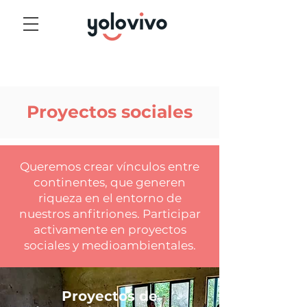
Proyectos sociales
Queremos crear vínculos entre
continentes, que generen
riqueza en el entorno de
nuestros anfitriones. Participar
activamente en proyectos
sociales y medioambientales.
Proyectos de