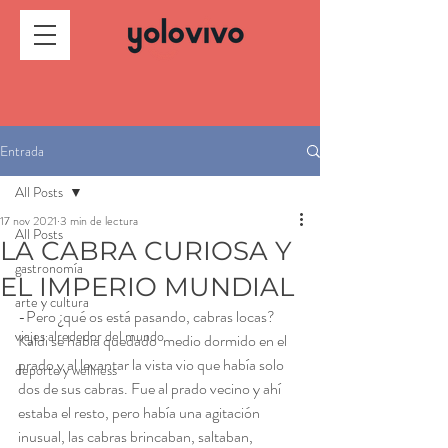
Entrada
All Posts
17 nov 2021
3 min de lectura
All Posts
LA CABRA CURIOSA Y
gastronomía
EL IMPERIO MUNDIAL
arte y cultura
-Pero ¿qué os está pasando, cabras locas?
viajes alrededor del mundo
Kaldi se había quedado  medio dormido en el 
prado y al levantar la vista vio que había solo 
deporte y wellness
dos de sus cabras. Fue al prado vecino y ahí 
estaba el resto, pero había una agitación 
inusual, las cabras brincaban, saltaban, 