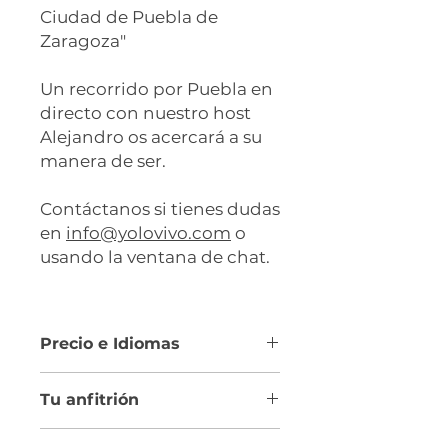
Ciudad de Puebla de
Zaragoza"
Un recorrido por Puebla en
directo con nuestro host
Alejandro os acercará a su
manera de ser.
Contáctanos si tienes dudas
en
info@yolovivo.com
o
usando la ventana de chat.
Precio e Idiomas
360€ (
Precio en USD
)
Tu anfitrión
Hasta 30 participantes. Para
grupos más grandes, contáctanos
Hola, soy Alejandro
en
info@yolovivo.com